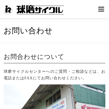
コ
メニュ
ン
テ
ン
店舗紹介
取り扱い車種
中古車情報
修理受付
お問い合わせ
ツ
へ
ス
メンテナンス講座
保証・サービス
イベント情報
キ
お問合わせについて
ッ
プ
人吉球磨サイクリング倶楽部
取り扱いメーカー
球磨サイクルセンターへのご質問・ご相談などは、お
電話またはFAXにてお問い合わせください。