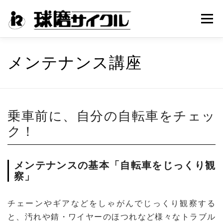
コ
メニュ
ン
テ
ン
店舗紹介
取り扱い車種
中古車情報
修理受付
メンテナンス講座
ツ
へ
ス
メンテナンス講座
保証・サービス
イベント情報
キ
乗車前に、自分の自転車をチェッ
ッ
プ
ク！
人吉球磨サイクリング倶楽部
取り扱いメーカー
メンテナンスの基本「自転車をじっくり観
察」
チェーンやギアなどをしゃがんでじっくり観察する
と、汚れや錆・ワイヤーのほつれなど様々なトラブル