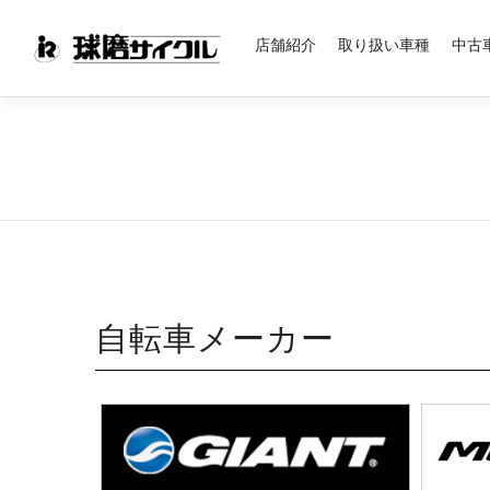
コ
ン
店舗紹介
取り扱い車種
中古
テ
ン
ツ
へ
ス
キ
ッ
プ
自転車メーカー